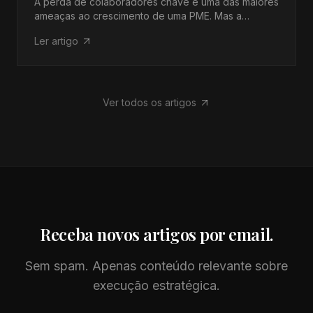
A perda de colaboradores chave é uma das maiores
ameaças ao crescimento de uma PME. Mas a
retenção não depende apenas do salário. Depende
Ler artigo
de clareza, progressão e de uma organização onde
as pessoas querem ficar.
Ver todos os artigos
Receba novos artigos por email.
Sem spam. Apenas conteúdo relevante sobre
execução estratégica.