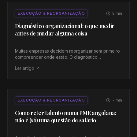
sua equipa, reduzir rotatividade e preparar gestores
para liderar em contexto angolano real, não teórico.
EXECUÇÃO & REORGANIZAÇÃO
8
min
Diagnóstico organizacional: o que medir
antes de mudar alguma coisa
Muitas empresas decidem reorganizar sem primeiro
compreender onde estão. O diagnóstico
organizacional é a ferramenta que transforma
Ler artigo
intuição em evidência, e permite intervir com
precisão.
EXECUÇÃO & REORGANIZAÇÃO
7
min
Como reter talento numa PME angolana:
não é (só) uma questão de salário