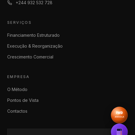
+244 932 532 728
SERVIÇOS
Financiamento Estruturado
Execução & Reorganização
Crescimento Comercial
EMPRESA
O Método
Pontos de Vista
Contactos
FWD
Forwar
ANGOLA
$