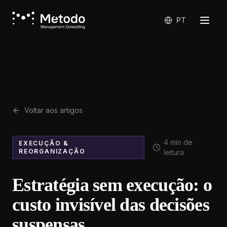
PT
Voltar aos artigos
4
min de
EXECUÇÃO &
REORGANIZAÇÃO
leitura
Estratégia sem execução: o
custo invisível das decisões
suspensas