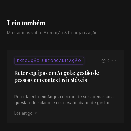
Leia também
Mais artigos sobre
Execução & Reorganização
EXECUÇÃO & REORGANIZAÇÃO
9
min
Reter equipas em Angola: gestão de
pessoas em contextos instáveis
Reter talento em Angola deixou de ser apenas uma
questão de salário: é um desafio diário de gestão
de equipas em mercados instáveis, com
Ler artigo
concorrência agressiva e recursos limitados. Este
artigo foca-se em práticas concretas que uma
empresa pode aplicar em 90 dias para fortalecer a