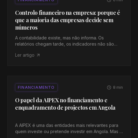
Controlo financeiro na empresa: porque é
que a maioria das empresas decide sem
números
A contabilidade existe, mas não informa. Os
relatórios chegam tarde, os indicadores não são
acompanhados e as decisões tomam-se por
Ler artigo
intuição. O controlo financeiro real é outra coisa.
FINANCIAMENTO
8
min
O papel da AIPEX no financiamento e
enquadramento de projectos em Angola
A AIPEX é uma das entidades mais relevantes para
quem investe ou pretende investir em Angola. Mas o
seu papel nem sempre é compreendido. Neste