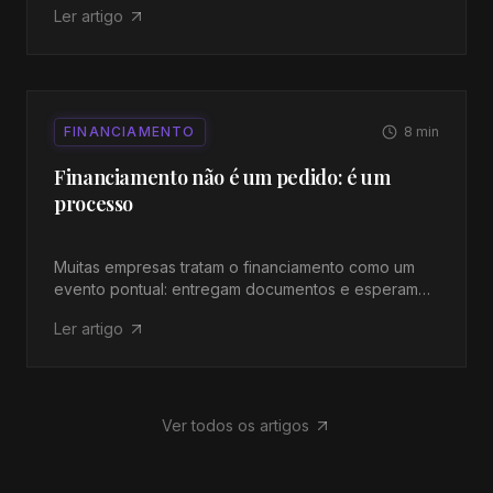
Ler artigo
artigo, explicamos o que a AIPEX faz, para quem e
como pode ser integrada na estratégia de
financiamento.
FINANCIAMENTO
8
min
Financiamento não é um pedido: é um
processo
Muitas empresas tratam o financiamento como um
evento pontual: entregam documentos e esperam
uma resposta. Mas o acesso a capital é um processo
Ler artigo
que começa muito antes do banco e que exige
preparação, estrutura e linguagem certa.
Ver todos os artigos