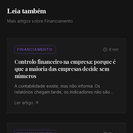
Leia também
Mais artigos sobre
Financiamento
FINANCIAMENTO
8
min
Controlo financeiro na empresa: porque é
que a maioria das empresas decide sem
números
A contabilidade existe, mas não informa. Os
relatórios chegam tarde, os indicadores não são
acompanhados e as decisões tomam-se por
Ler artigo
intuição. O controlo financeiro real é outra coisa.