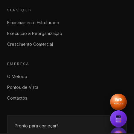
SERVIÇOS
Financiamento Estruturado
Execução & Reorganização
Crescimento Comercial
EMPRESA
O Método
Pontos de Vista
Contactos
FWD
Forwar
ANGOLA
$
Simula
Pronto para começar?