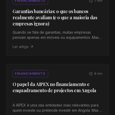
FINANCIAMENTO
7
min
Garantias bancárias: o que os bancos
realmente avaliam (e o que a maioria das
empresas ignora)
Quando se fala de garantias, muitas empresas
pensam apenas em imóveis ou equipamentos. Mas
os bancos avaliam muito mais do que activos
Ler artigo
tangíveis. Neste artigo, explicamos o que entra na
avaliação e como estruturar melhor a cobertura de
risco.
FINANCIAMENTO
8
min
O papel da AIPEX no financiamento e
enquadramento de projectos em Angola
A AIPEX é uma das entidades mais relevantes para
quem investe ou pretende investir em Angola. Mas o