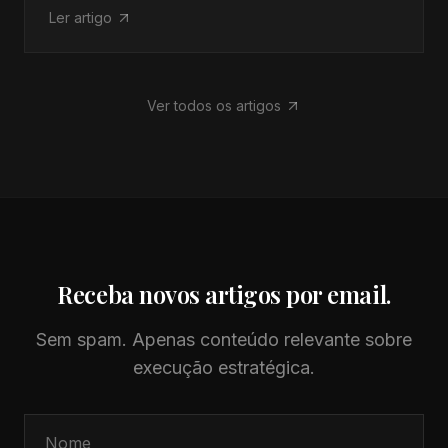
seu papel nem sempre é compreendido. Neste
Ler artigo
artigo, explicamos o que a AIPEX faz, para quem e
como pode ser integrada na estratégia de
financiamento.
Ver todos os artigos
Receba novos artigos por email.
Sem spam. Apenas conteúdo relevante sobre
execução estratégica.